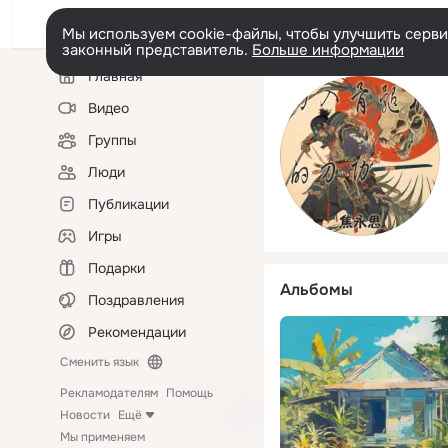
Мы используем cookie-файлы, чтобы улучшить сервис
законный представитель.
Больше информации
Левая
Главная
колонка
Видео
Группы
Люди
Публикации
Игры
Подарки
Альбомы
Поздравления
Рекомендации
Сменить язык
Рекламодателям
Помощь
Новости
Ещё
Мы применяем