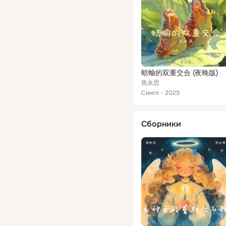
蛞蝓的双重交合 (夜晚版)
焦永思
Сингл
2025
Сборники