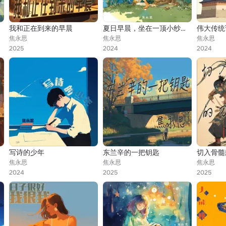
我和正在到来的早晨
夏日早晨，坐在一顶小纱帐里
伟大传统
焦永思
焦永思
焦永思
2025
2024
2024
写诗的少年
东兰辛的一把钥匙
切入骨髓
焦永思
焦永思
焦永思
2024
2025
2025