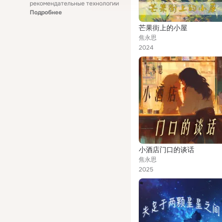
рекомендательные технологии
Подробнее
芒果街上的小屋
焦永思
2024
小酒店门口的谈话
焦永思
2025