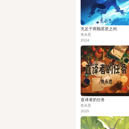
失足于两颗星星之间
焦永思
2024
直译者的任务
焦永思
2025