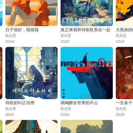
日子很好，我很我
真正将我和诗歌联系在一起
大熊座的
焦永思
焦永思
焦永思
2024
2025
2024
诗歌的纠正功用
我喝醉全世界的不公
一生各个
焦永思
焦永思
焦永思
2025
2024
2025