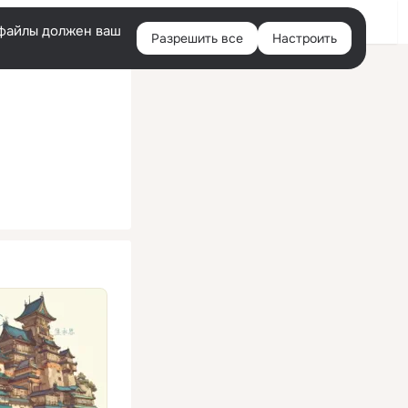
Помощь
Войти
й
e-файлы должен ваш
Разрешить все
Настроить
Правая
колонка