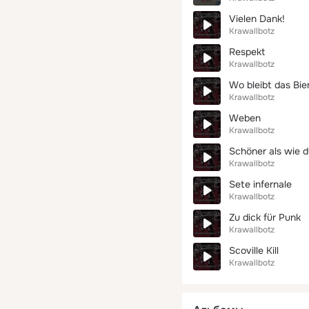
Vielen Dank!
Krawallbotz
Respekt
Krawallbotz
Wo bleibt das Bie
Krawallbotz
Weben
Krawallbotz
Schöner als wie 
Krawallbotz
Sete infernale
Krawallbotz
Zu dick für Punk
Krawallbotz
Scoville Kill
Krawallbotz