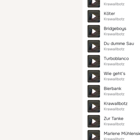
Krawallbotz
Köter
Krawallbotz
Bridgeboys
Krawallbotz
Du dumme Sau
Krawallbotz
Turboblanco
Krawallbotz
Wie geht's
Krawallbotz
Bierbank
Krawallbotz
Krawallbotz
Krawallbotz
Zur Tanke
Krawallbotz
Marlene Mühlensi
Krawallbotz