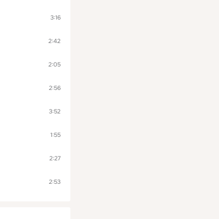
3:16
2:42
2:05
2:56
3:52
1:55
2:27
2:53