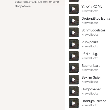
рекомендательные технологии
Подробнее
Yäzz'n KORN
Krawallbotz
Dreierpittbullsch
Krawallbotz
Schmuddelstar
Krawallbotz
Punkpolizei
Krawallbotz
I.f.d.e.l.i.g.
Krawallbotz
Backenbart
Krawallbotz
Sex im Spiel
Krawallbotz
Golgothaner
Krawallbotz
Handymusikant
Krawallbotz