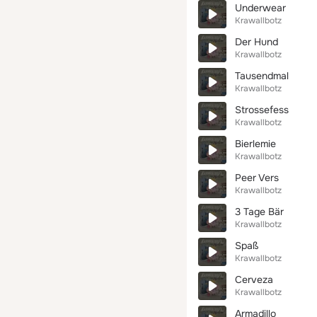
Underwear
Krawallbotz
Der Hund
Krawallbotz
Tausendmal
Krawallbotz
Strossefess
Krawallbotz
Bierlemie
Krawallbotz
Peer Vers
Krawallbotz
3 Tage Bär
Krawallbotz
Spaß
Krawallbotz
Cerveza
Krawallbotz
Armadillo