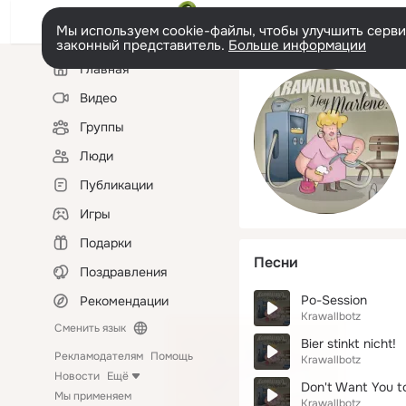
Мы используем cookie-файлы, чтобы улучшить сервис
законный представитель.
Больше информации
Левая
Главная
колонка
Видео
Группы
Люди
Публикации
Игры
Подарки
Песни
Поздравления
Po-Session
Рекомендации
Krawallbotz
Сменить язык
Bier stinkt nicht!
Рекламодателям
Помощь
Krawallbotz
Новости
Ещё
Don't Want You t
Мы применяем
Krawallbotz