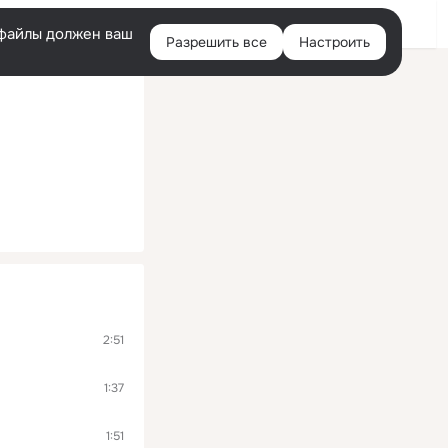
Помощь
Войти
й
e-файлы должен ваш
Разрешить все
Настроить
Правая
колонка
2:51
1:37
1:51