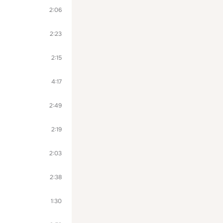
2:06
2:23
2:15
4:17
2:49
2:19
2:03
2:38
1:30