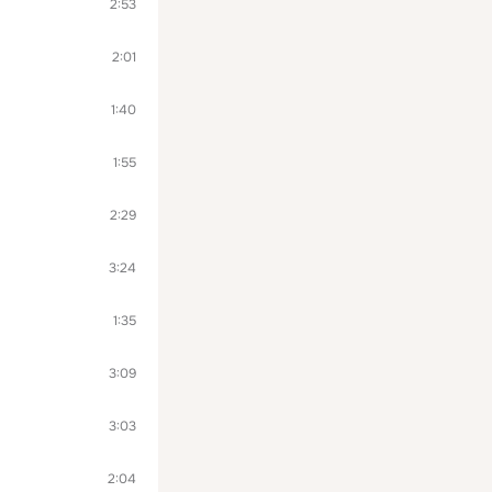
2:53
2:01
1:40
1:55
2:29
3:24
1:35
3:09
3:03
2:04