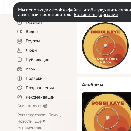
Мы используем cookie-файлы, чтобы улучшить сервис
законный представитель.
Больше информации
Левая
Главная
колонка
Видео
Группы
Люди
Публикации
Игры
Подарки
Альбомы
Поздравления
Рекомендации
Сменить язык
Рекламодателям
Помощь
Новости
Ещё
Мы применяем