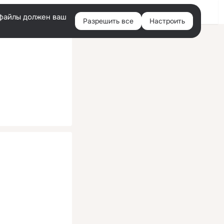
Помощь
Войти
й
e-файлы должен ваш
Разрешить все
Настроить
Правая
колонка