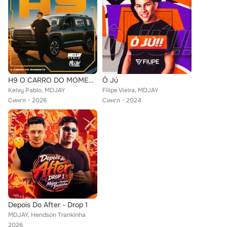
H9 O CARRO DO MOMENTO
Ô Jú
Kelvy Pablo, MDJAY
Filipe Vieira, MDJAY
Сингл
2026
Сингл
2024
Depois Do After - Drop 1
MDJAY, Hendson Trankinha
2026