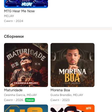
MTG Hear Me Now
MDJAY
Сингл
2024
Сборники
Maturidade
Morena Boa
Cesinha Garcia, MDJAY
Gusta Brandão, MDJAY
Сингл
2026
Сингл
2023
Новое