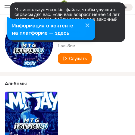
Войти
Мы используем cookie-файлы, чтобы улучшить
сервисы для вас. Если ваш возраст менее 13 лет,
настроить cookie-файлы должен ваш законный
представитель.
Больше информации
Исполнитель
Информация о контенте
Разрешить все
Настроить
на платформе — здесь
MDJAY
1 альбом
Слушать
Альбомы