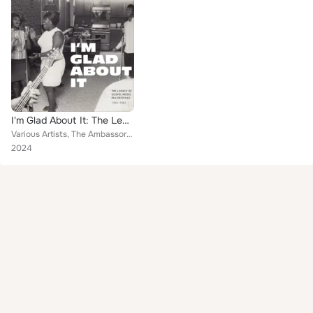
I'm Glad About It: The Legacy of Gospel Music in Louisville 1958-1981
Various Artists, The Ambassordors, James Martin, The Ecclesiastics, The Religious Five Quartet, The Echoes of Zion, Larry Adams ...
2024