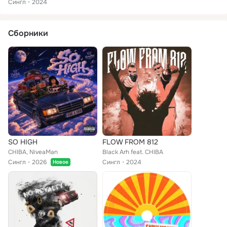
Сингл
2024
Сборники
SO HIGH
FLOW FROM 812
CHIBA, NiveaMan
Black Arh feat. CHIBA
Сингл
2026
Сингл
2024
Новое