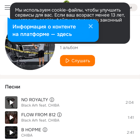
Войти
Мы используем cookie-файлы, чтобы улучшить
сервисы для вас. Если ваш возраст менее 13 лет,
настроить cookie-файлы должен ваш законный
представитель.
Больше информации
Исполнитель
Информация о контенте
Разрешить все
Настроить
на платформе — здесь
CHIBA
1 альбом
Слушать
Песни
NO ROYALTY
2:04
Black Arh
feat.
CHIBA
FLOW FROM 812
1:41
Black Arh
feat.
CHIBA
В НОРМЕ
2:41
CHIBA