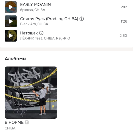
EARLY MOANIN
2:12
брюква
CHIBA
Святая Русь (Prod. by CHIBA)
1:26
Black Arh
CHIBA
Натощак
2:50
ЛЁХЧИК
feat.
CHIBA
Psy-K.O
Альбомы
В НОРМЕ
CHIBA