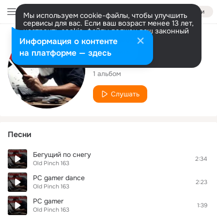
Войти
Мы используем cookie-файлы, чтобы улучшить
сервисы для вас. Если ваш возраст менее 13 лет,
настроить cookie-файлы должен ваш законный
представитель.
Больше информации
Исполнитель
Информация о контенте
Разрешить все
Настроить
на платформе — здесь
Old Pinch 163
1 альбом
Слушать
Песни
Бегущий по снегу
2:34
Old Pinch 163
PC gamer dance
2:23
Old Pinch 163
PC gamer
1:39
Old Pinch 163