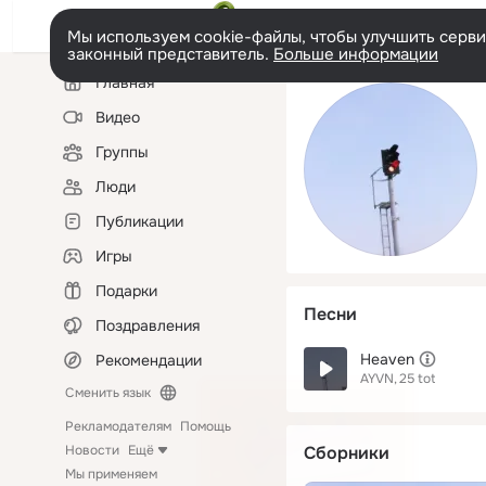
Мы используем cookie-файлы, чтобы улучшить сервис
законный представитель.
Больше информации
Левая
Главная
колонка
Видео
Группы
Люди
Публикации
Игры
Подарки
Песни
Поздравления
Heaven
Рекомендации
AYVN
25 tot
Сменить язык
Рекламодателям
Помощь
Новости
Ещё
Сборники
Мы применяем