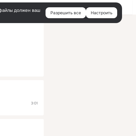
Помощь
Войти
й
e-файлы должен ваш
Разрешить все
Настроить
Правая
колонка
3:01