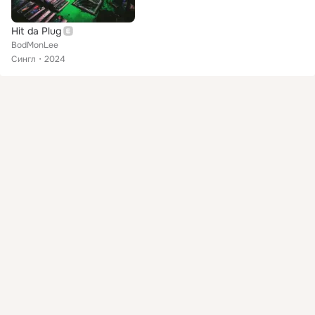
Hit da Plug
BodMonLee
Сингл
2024