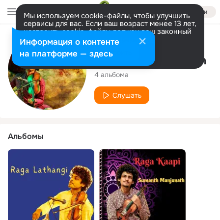
Войти
Мы используем cookie-файлы, чтобы улучшить
сервисы для вас. Если ваш возраст менее 13 лет,
настроить cookie-файлы должен ваш законный
представитель.
Больше информации
Исполнитель
Информация о контенте
Разрешить все
Настроить
на платформе — здесь
Sumanth Manjunath
4 альбома
Слушать
Альбомы