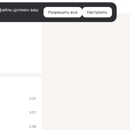
Помощь
Войти
й
e-файлы должен ваш
Разрешить все
Настроить
Правая
колонка
2:37
3:07
2:58