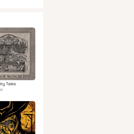
iry Tales
ll