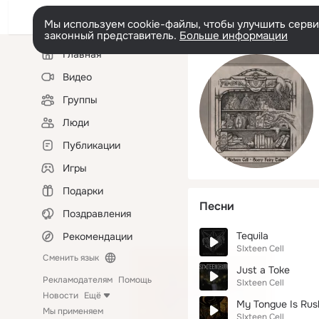
Мы используем cookie-файлы, чтобы улучшить сервис
законный представитель.
Больше информации
Левая
Главная
колонка
Видео
Группы
Люди
Публикации
Игры
Подарки
Песни
Поздравления
Tequila
Рекомендации
SIxteen Cell
Сменить язык
Just a Toke
Рекламодателям
Помощь
SIxteen Cell
Новости
Ещё
My Tongue Is Rus
Мы применяем
SIxteen Cell