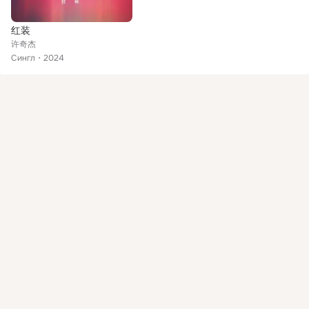
红装
许奇杰
Сингл
2024