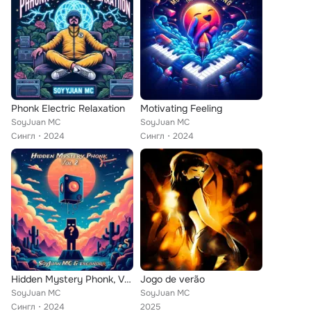
Phonk Electric Relaxation
Motivating Feeling
SoyJuan MC
SoyJuan MC
Сингл
2024
Сингл
2024
Hidden Mystery Phonk, Vol. 2 (feat. Escanorr)
Jogo de verão
SoyJuan MC
SoyJuan MC
Сингл
2024
2025