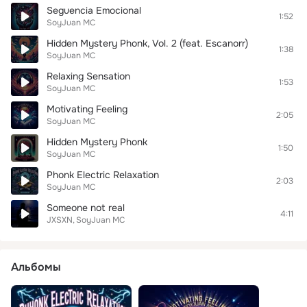
Seguencia Emocional
1:52
SoyJuan MC
Hidden Mystery Phonk, Vol. 2 (feat. Escanorr)
1:38
SoyJuan MC
Relaxing Sensation
1:53
SoyJuan MC
Motivating Feeling
2:05
SoyJuan MC
Hidden Mystery Phonk
1:50
SoyJuan MC
Phonk Electric Relaxation
2:03
SoyJuan MC
Someone not real
4:11
JXSXN
SoyJuan MC
Альбомы