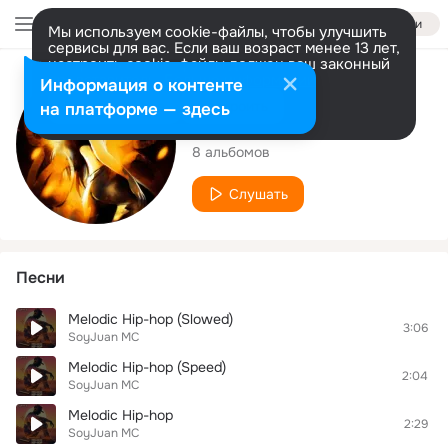
Войти
Мы используем cookie-файлы, чтобы улучшить
сервисы для вас. Если ваш возраст менее 13 лет,
настроить cookie-файлы должен ваш законный
представитель.
Больше информации
Исполнитель
Информация о контенте
Разрешить все
Настроить
на платформе — здесь
SoyJuan MC
8 альбомов
Слушать
Песни
Melodic Hip-hop (Slowed)
3:06
SoyJuan MC
Melodic Hip-hop (Speed)
2:04
SoyJuan MC
Melodic Hip-hop
2:29
SoyJuan MC