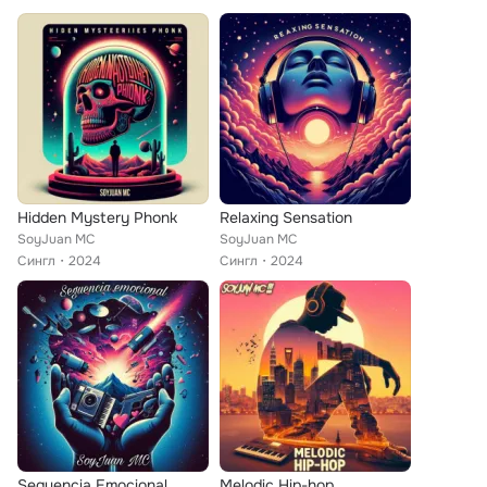
Hidden Mystery Phonk
Relaxing Sensation
SoyJuan MC
SoyJuan MC
Сингл
2024
Сингл
2024
Seguencia Emocional
Melodic Hip-hop