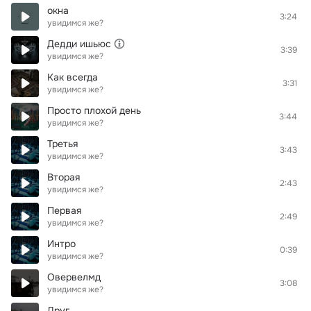
окна
3:24
увидимся же?
Дедди ишьюс
3:39
увидимся же?
Как всегда
3:31
увидимся же?
Просто плохой день
3:44
увидимся же?
Третья
3:43
увидимся же?
Вторая
2:43
увидимся же?
Первая
2:49
увидимся же?
Интро
0:39
увидимся же?
Овервелмд
3:08
увидимся же?
Друг