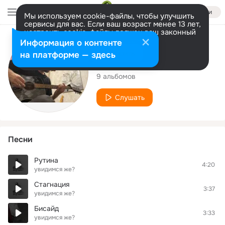
Войти
Мы используем cookie-файлы, чтобы улучшить
сервисы для вас. Если ваш возраст менее 13 лет,
настроить cookie-файлы должен ваш законный
представитель.
Больше информации
Исполнитель
Информация о контенте
Разрешить все
Настроить
на платформе — здесь
увидимся же?
9 альбомов
Слушать
Песни
Рутина
4:20
увидимся же?
Стагнация
3:37
увидимся же?
Бисайд
3:33
увидимся же?