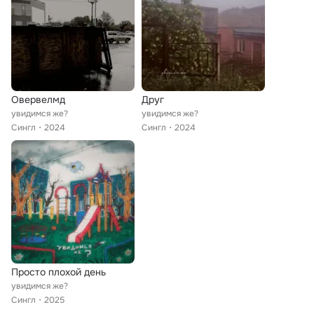
Овервелмд
Друг
увидимся же?
увидимся же?
Сингл
2024
Сингл
2024
Просто плохой день
увидимся же?
Сингл
2025