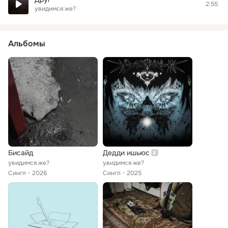
2:55
увидимся же?
Альбомы
Бисайд
Дедди ишьюс
увидимся же?
увидимся же?
Сингл
2026
Сингл
2025