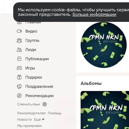
Мы используем cookie-файлы, чтобы улучшить сервис
законный представитель.
Больше информации
Левая
Главная
колонка
Видео
Группы
Люди
Публикации
Игры
Подарки
Альбомы
Поздравления
Рекомендации
Сменить язык
Рекламодателям
Помощь
Новости
Ещё
Мы применяем