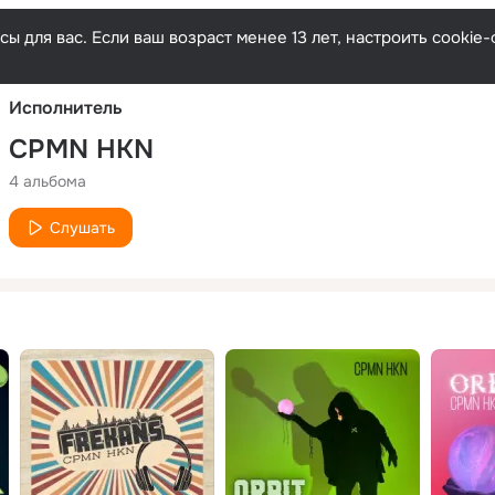
Русски
ы для вас. Если ваш возраст менее 13 лет, настроить cooki
Исполнитель
CPMN HKN
4 альбома
Слушать