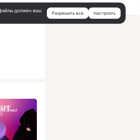
Помощь
Войти
й
e-файлы должен ваш
Разрешить все
Настроить
Правая
колонка