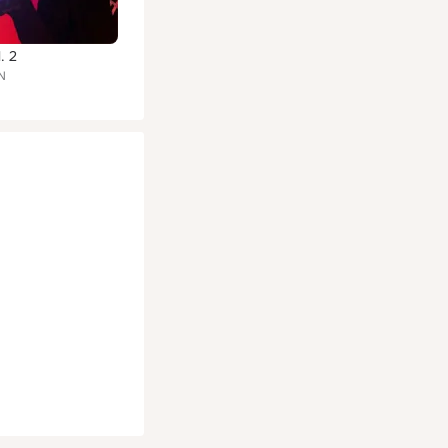
. 2
N