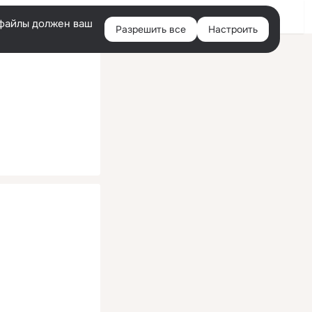
Помощь
Войти
й
e-файлы должен ваш
Разрешить все
Настроить
Правая
колонка