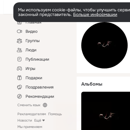
Мы используем cookie-файлы, чтобы улучшить сервис
законный представитель.
Больше информации
Левая
Главная
колонка
Видео
Группы
Люди
Публикации
Игры
Подарки
Альбомы
Поздравления
Рекомендации
Сменить язык
Рекламодателям
Помощь
Новости
Ещё
Мы применяем