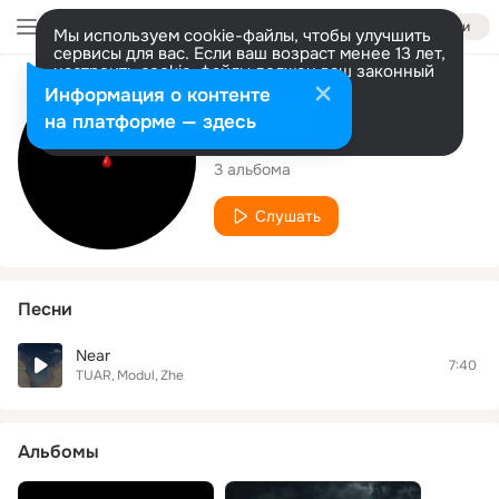
Войти
Мы используем cookie-файлы, чтобы улучшить
сервисы для вас. Если ваш возраст менее 13 лет,
настроить cookie-файлы должен ваш законный
представитель.
Больше информации
Исполнитель
Информация о контенте
Разрешить все
Настроить
на платформе — здесь
TUAR
3 альбома
Слушать
Песни
Near
7:40
TUAR
Modul
Zhe
Альбомы