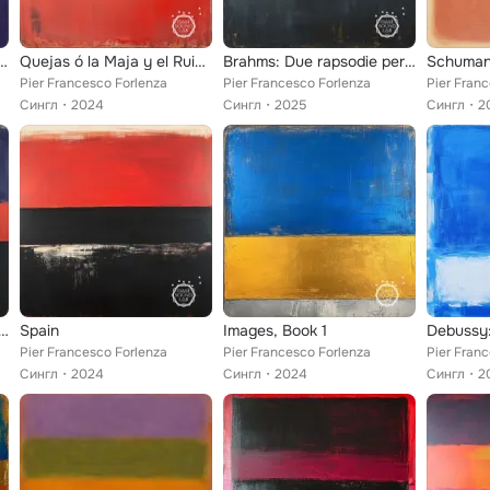
er pianoforte No. 14 in C-Sharp Minor, Op. 27
Quejas ó la Maja y el Ruiseñor (Nr. 4 from Goyescas)
Brahms: Due rapsodie per pianoforte, Op. 79: Rapsodia n. 1 in B Minor
Pier Francesco Forlenza
Pier Francesco Forlenza
Pier Fran
Сингл
2024
Сингл
2025
Сингл
2
apsodie per pianoforte, Op. 79: Rapsodia n. 2 in G Minor
Spain
Images, Book 1
Pier Francesco Forlenza
Pier Francesco Forlenza
Pier Fran
Сингл
2024
Сингл
2024
Сингл
2