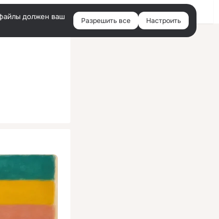
Помощь
Войти
й
e-файлы должен ваш
Разрешить все
Настроить
Правая
колонка