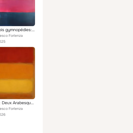
Satie: Trois gymnopédies: No. 1, Lent et douloureux
cesco Forlenza
025
Debussy: Deux Arabesques, L. 66
cesco Forlenza
026