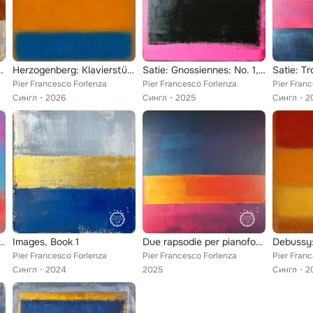
, Book 1, L. 110
Herzogenberg: Klavierstücke in A Major
Satie: Gnossiennes: No. 1, Lent
Pier Francesco Forlenza
Pier Francesco Forlenza
Pier Fran
Сингл
2026
Сингл
2025
Сингл
2
 per pianoforte No. 30 in E Major, Op. 109
Images, Book 1
Due rapsodie per pianoforte, Op. 79
Pier Francesco Forlenza
Pier Francesco Forlenza
Pier Fran
Сингл
2024
2025
Сингл
2