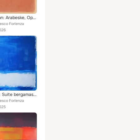
Schumann: Arabeske, Op. 18
cesco Forlenza
026
Debussy: Suite bergamasque, L. 75: No. 3, Clair de Lune
cesco Forlenza
025