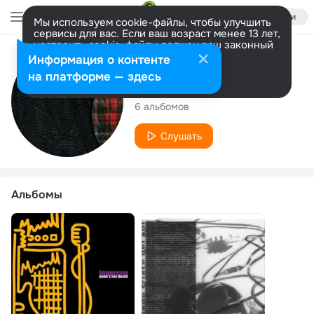
Войти
Мы используем cookie-файлы, чтобы улучшить
сервисы для вас. Если ваш возраст менее 13 лет,
настроить cookie-файлы должен ваш законный
представитель.
Больше информации
Исполнитель
Информация о контенте
Разрешить все
Настроить
на платформе — здесь
INNERSUN
6 альбомов
Слушать
Альбомы