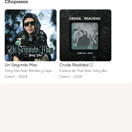
Сборники
Un Segundo Mas
Cruda Realidad
Tony Dkx feat. Bombo y Caja Mx
Fulano de Thal feat. tony dkx
Сингл
2024
Сингл
2024