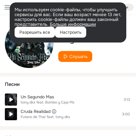
Войти
Мы используем cookie-файлы, чтобы улучшить
сервисы для вас. Если ваш возраст менее 13 лет,
настроить cookie-файлы должен ваш законный
представитель.
Больше информации
Исполнитель
Разрешить все
Настроить
tony dkx
Слушать
Песни
Un Segundo Mas
3:13
tony dkx
feat.
Bombo y Caja Mx
Cruda Realidad
3:00
Fulano de Thal
feat.
tony dkx