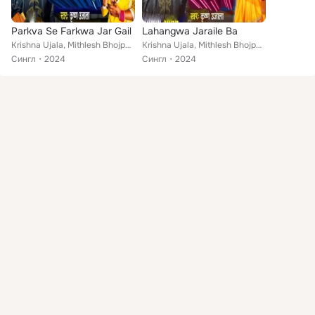
Parkva Se Farkwa Jar Gail
Lahangwa Jaraile Ba
Krishna Ujala, Mithlesh Bhojpuriya
Krishna Ujala, Mithlesh Bhojpuriya, Binay Bihari
Сингл
2024
Сингл
2024