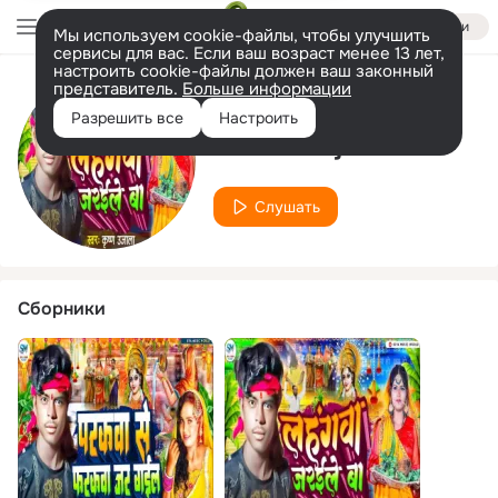
Войти
Мы используем cookie-файлы, чтобы улучшить
сервисы для вас. Если ваш возраст менее 13 лет,
настроить cookie-файлы должен ваш законный
представитель.
Больше информации
Исполнитель
Разрешить все
Настроить
Krishna Ujala
Слушать
Сборники