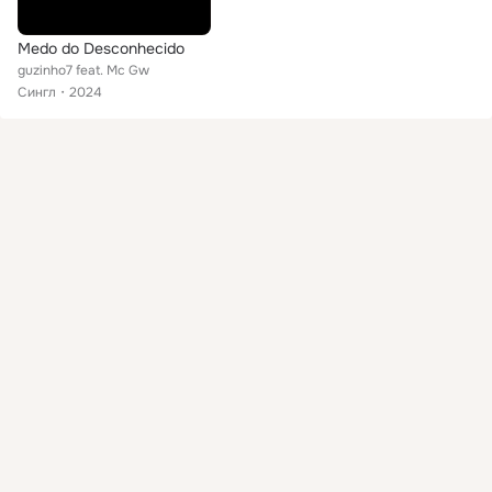
Medo do Desconhecido
guzinho7 feat. Mc Gw
Сингл
2024