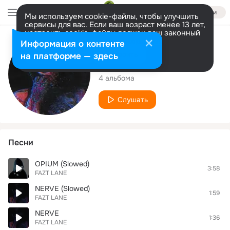
Войти
Мы используем cookie-файлы, чтобы улучшить
сервисы для вас. Если ваш возраст менее 13 лет,
настроить cookie-файлы должен ваш законный
представитель.
Больше информации
Исполнитель
Информация о контенте
Разрешить все
Настроить
на платформе — здесь
FAZT LANE
4 альбома
Слушать
Песни
OPIUM (Slowed)
3:58
FAZT LANE
NERVE (Slowed)
1:59
FAZT LANE
NERVE
1:36
FAZT LANE