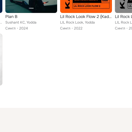
Plan B
Lil Rock Look Flow 2 (Kadak)
uman feat. Yodda, Rohit Shakya
Sushant KC, Yodda
LIL Rock Look, Yodda
LIL Rock 
Сингл
2024
Сингл
2022
Сингл
2