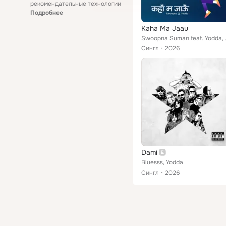
рекомендательные технологии
Подробнее
Kaha Ma Jaau
Swoopna S
Сингл
2026
Dami
Bluesss, Yodda
Сингл
2026