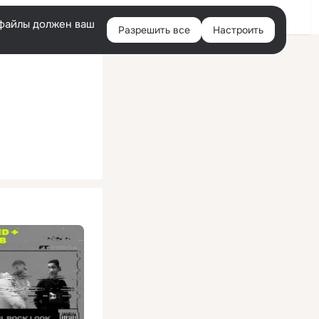
Помощь
Войти
й
e-файлы должен ваш
Разрешить все
Настроить
Правая
колонка