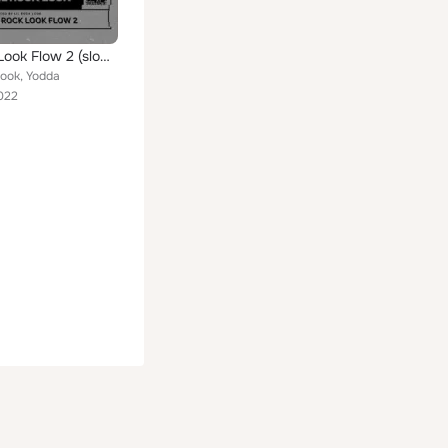
Lil Rock Look Flow 2 (slowed + reverb)
Look, Yodda
022