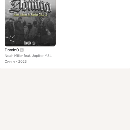
Domin0
Noah Miller feat. Jupiter M&L
Сингл
2023