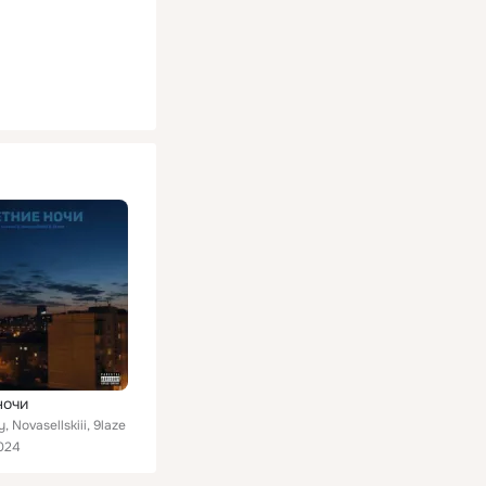
ночи
, Novasellskiii, 9laze
024