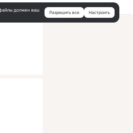
Помощь
Войти
й
e-файлы должен ваш
Разрешить все
Настроить
Правая
колонка