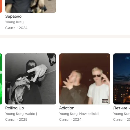
Заразно
Young Kray
Сингл
2024
Rolling Up
Adiction
Летние 
Young Kray, waldo j
Young Kray, Novasellskiii
Young Kray
Сингл
2025
Сингл
2024
Сингл
2