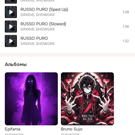
GRXXVE
SHDWGRX
RUSSO PURO (Sped Up)
1:28
GRXXVE
SHDWGRX
RUSSO PURO (Slowed)
1:36
GRXXVE
SHDWGRX
RUSSO PURO
1:32
GRXXVE
SHDWGRX
Альбомы
Epifania
Bruno Sujo