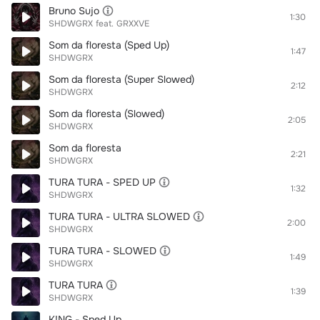
Bruno Sujo
1:30
SHDWGRX
feat.
GRXXVE
Som da floresta (Sped Up)
1:47
SHDWGRX
Som da floresta (Super Slowed)
2:12
SHDWGRX
Som da floresta (Slowed)
2:05
SHDWGRX
Som da floresta
2:21
SHDWGRX
TURA TURA - SPED UP
1:32
SHDWGRX
TURA TURA - ULTRA SLOWED
2:00
SHDWGRX
TURA TURA - SLOWED
1:49
SHDWGRX
TURA TURA
1:39
SHDWGRX
K!NG - Sped Up