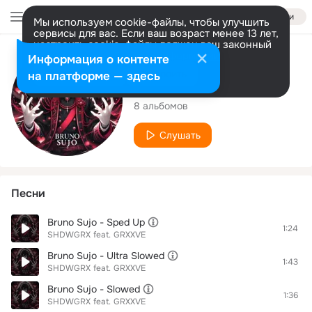
Войти
Мы используем cookie-файлы, чтобы улучшить
сервисы для вас. Если ваш возраст менее 13 лет,
настроить cookie-файлы должен ваш законный
представитель.
Больше информации
Исполнитель
Информация о контенте
Разрешить все
Настроить
на платформе — здесь
SHDWGRX
8 альбомов
Слушать
Песни
Bruno Sujo - Sped Up
1:24
SHDWGRX
feat.
GRXXVE
Bruno Sujo - Ultra Slowed
1:43
SHDWGRX
feat.
GRXXVE
Bruno Sujo - Slowed
1:36
SHDWGRX
feat.
GRXXVE