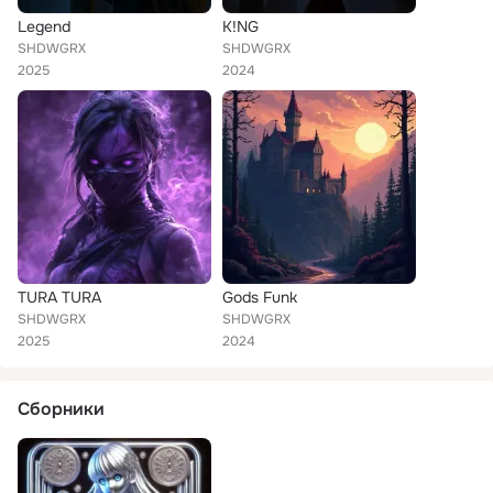
Legend
K!NG
SHDWGRX
SHDWGRX
2025
2024
TURA TURA
Gods Funk
SHDWGRX
SHDWGRX
2025
2024
Сборники