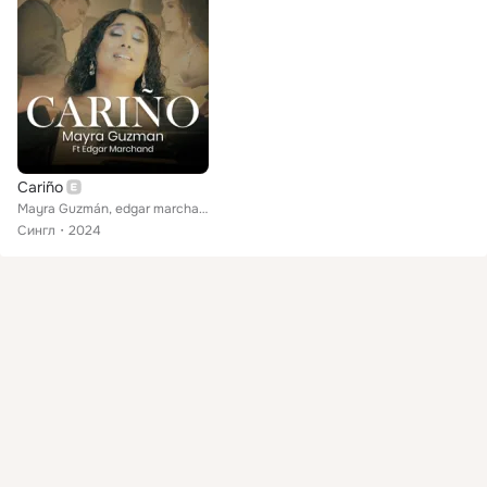
Cariño
Mayra Guzmán, edgar marchand
Сингл
2024