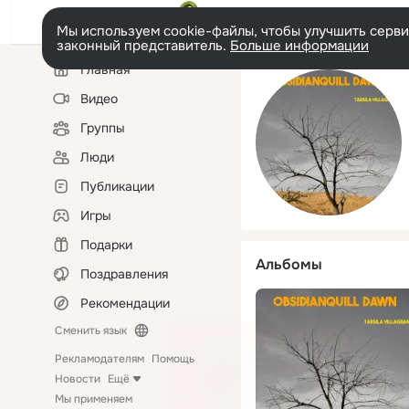
Мы используем cookie-файлы, чтобы улучшить сервис
законный представитель.
Больше информации
Левая
Главная
колонка
Видео
Группы
Люди
Публикации
Игры
Подарки
Альбомы
Поздравления
Рекомендации
Сменить язык
Рекламодателям
Помощь
Новости
Ещё
Мы применяем