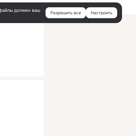
Помощь
Войти
й
e-файлы должен ваш
Разрешить все
Настроить
Правая
колонка