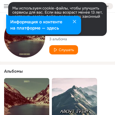
Войти
Мы используем cookie-файлы, чтобы улучшить
сервисы для вас. Если ваш возраст менее 13 лет,
настроить cookie-файлы должен ваш законный
представитель.
Больше информации
Исполнитель
Информация о контенте
Разрешить все
Настроить
на платформе — здесь
Kevin Redeemed
3 альбома
Слушать
Альбомы