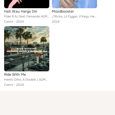
Hati Atau Harga Diri
Moodbooster
Fidel R AJ feat. Fernando A2MOD, A Double J A2MOD
J'Ricko, Lil Dygan, V'Keys, Henric Dhio, Fernando A2MOD, Gevano, A Double J A2MOD
Сингл
2024
2024
Ride With Me
Henric Dhio, A Double J A2MOD
Сингл
2024