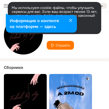
Войти
Мы используем cookie-файлы, чтобы улучшить
сервисы для вас. Если ваш возраст менее 13 лет,
настроить cookie-файлы должен ваш законный
представитель.
Больше информации
Информация о контенте
Исполнитель
Разрешить все
Настроить
на платформе — здесь
A Double J A2MOD
Слушать
Сборники