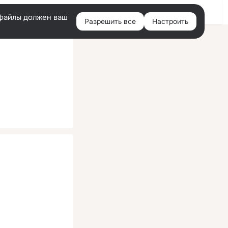
Помощь
Войти
й
e-файлы должен ваш
Разрешить все
Настроить
Правая
колонка