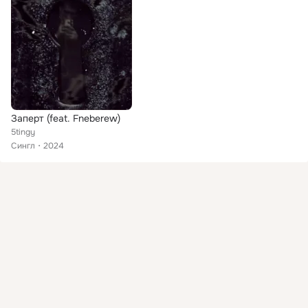
Заперт (feat. Fneberew)
5tingy
Сингл
2024