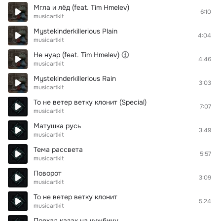
Мгла и лёд (feat. Tim Hmelev)
6:10
musicartkit
Mystekinderkillerious Plain
4:04
musicartkit
Не нуар (feat. Tim Hmelev)
4:46
musicartkit
Mystekinderkillerious Rain
3:03
musicartkit
То не ветер ветку клонит (Special)
7:07
musicartkit
Матушка русь
3:49
musicartkit
Тема рассвета
5:57
musicartkit
Поворот
3:09
musicartkit
То не ветер ветку клонит
5:24
musicartkit
Поехал казак на чужбину