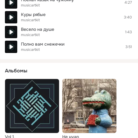
4:27
musicartkit
Куры рябые
3:40
musicartkit
Весело на душе
1:43
musicartkit
Полно вам снежечки
3:51
musicartkit
Альбомы
Vol 1.
Не нуар