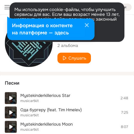
Войти
Мы используем cookie-файлы, чтобы улучшить
сервисы для вас. Если ваш возраст менее 13 лет,
настроить cookie-файлы должен ваш законный
представитель.
Больше информации
Исполнитель
Информация о контенте
Разрешить все
Настроить
на платформе — здесь
musicartkit
2 альбома
Слушать
Песни
Mystekinderkillerious Star
2:48
musicartkit
Ода бургеру (feat. Tim Hmelev)
7:25
musicartkit
Mystekinderkillerious Moon
8:07
musicartkit