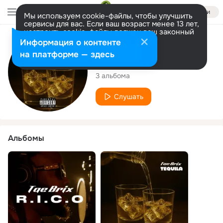
Войти
Мы используем cookie-файлы, чтобы улучшить
сервисы для вас. Если ваш возраст менее 13 лет,
настроить cookie-файлы должен ваш законный
представитель.
Больше информации
Исполнитель
Информация о контенте
Разрешить все
Настроить
на платформе — здесь
Tae Brix
3 альбома
Слушать
Альбомы