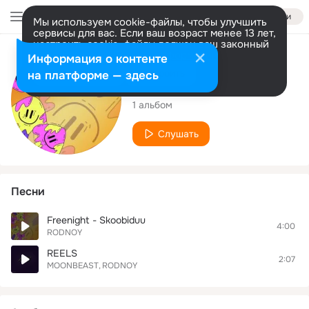
Войти
Мы используем cookie-файлы, чтобы улучшить
сервисы для вас. Если ваш возраст менее 13 лет,
настроить cookie-файлы должен ваш законный
представитель.
Больше информации
Исполнитель
Информация о контенте
Разрешить все
Настроить
на платформе — здесь
RODNOY
1 альбом
Слушать
Песни
Freenight - Skoobiduu
4:00
RODNOY
REELS
2:07
MOONBEAST
RODNOY