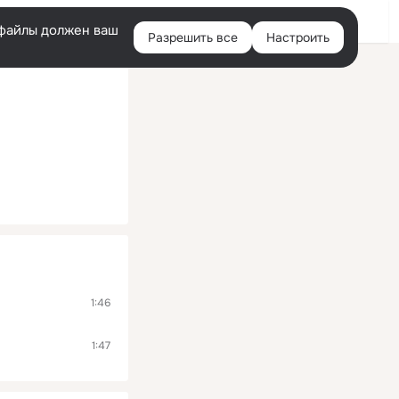
Помощь
Войти
й
e-файлы должен ваш
Разрешить все
Настроить
Правая
колонка
1:46
1:47