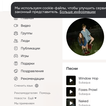
Мы используем cookie-файлы, чтобы улучшить сервис
законный представитель.
Больше информации
Левая
Главная
колонка
Видео
Группы
Люди
Публикации
Игры
Подарки
Песни
Поздравления
Window Hop
Рекомендации
Subaqua
Сменить язык
Foxes Prowl
Рекламодателям
Помощь
Subaqua
Новости
Ещё
Naked
Мы применяем
Subaqua