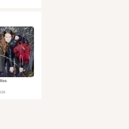
liss
026