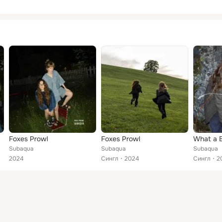
Foxes Prowl
Foxes Prowl
What a B
Subaqua
Subaqua
Subaqua
2024
Сингл
2024
Сингл
2