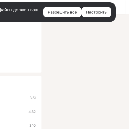
Помощь
Войти
й
e-файлы должен ваш
Разрешить все
Настроить
Правая
колонка
3:51
4:32
3:10