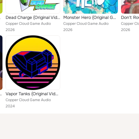
untrack)
Dead Charge (Original Video Game Soundtrack)
Monster Hero (Original Game Soundtrack)
Copper Cloud Game Audio
Copper Cloud Game Audio
Copper Cl
2026
2026
2026
riginal Video Game Sountrack)
Vapor Tanks (Original Video Game Soundtrack)
Copper Cloud Game Audio
2024