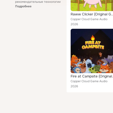
рекомендательные технологии
Подробнее
Raww Clicker (Original Game So
Copper Cloud Game Audio
2026
Fire at Campsite (O
Copper Cloud Game Audio
2026