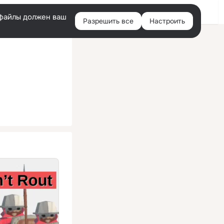
Помощь
Войти
й
e-файлы должен ваш
Разрешить все
Настроить
Правая
колонка