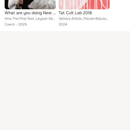
What are you doing New Year's Eve? (Live)
Tat Cult Lab 2018
Irma The First feat. Leysan Abdullina
Various Artists, Расим Фасихов, Гузель Саттарова, Лейсан Абдуллина, Radif Kashapov, Ildar, УСАЛ, djosh70, Энже Ахметзянова, Айза...
Сингл
2025
2024