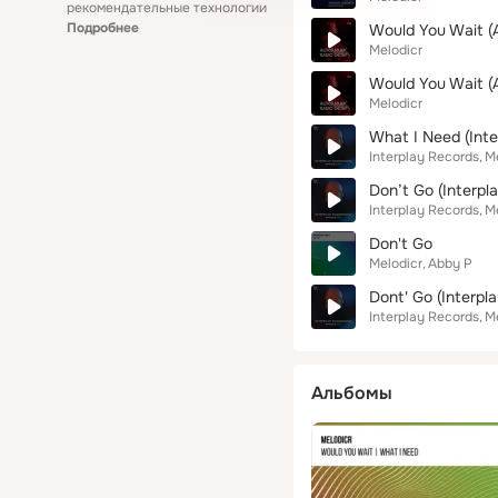
рекомендательные технологии
Подробнее
Would You Wait (A
Melodicr
Would You Wait (A
Melodicr
What I Need (Inte
Interplay Records
Me
Don’t Go (Interpl
Interplay Records
Me
Don't Go
Melodicr
Abby P
Dont' Go (Interpla
Interplay Records
Me
Альбомы