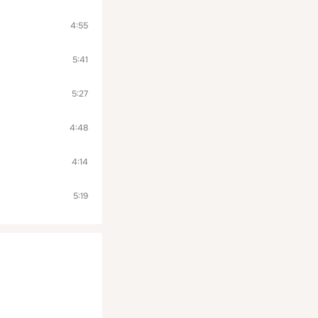
4:55
5:41
5:27
4:48
4:14
5:19