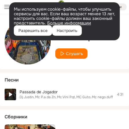
Войти
Мы используем cookie-файлы, чтобы улучшить
сервисы для вас. Если ваш возраст менее 13 лет,
настроить cookie-файлы должен ваш законный
представитель.
Больше информации
Исполнитель
Разрешить все
Настроить
Mc Vini Pqt
Слушать
Песни
Passada de Jogador
4:31
Dj Justin
Mc P.a da Zn
Mc Vini Pqt
MC Guto
Mc nego duff
Сборники