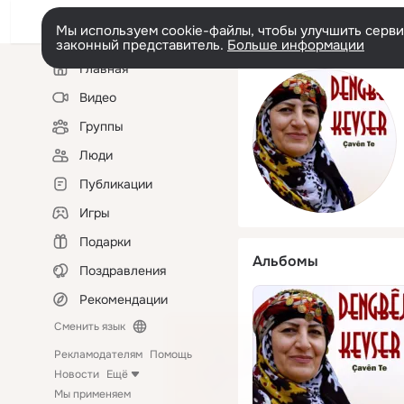
Мы используем cookie-файлы, чтобы улучшить сервис
законный представитель.
Больше информации
Левая
Главная
колонка
Видео
Группы
Люди
Публикации
Игры
Подарки
Альбомы
Поздравления
Рекомендации
Сменить язык
Рекламодателям
Помощь
Новости
Ещё
Мы применяем