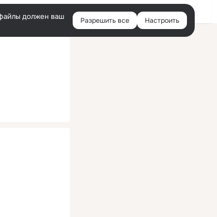
Помощь
Войти
й
e-файлы должен ваш
Разрешить все
Настроить
Правая
колонка