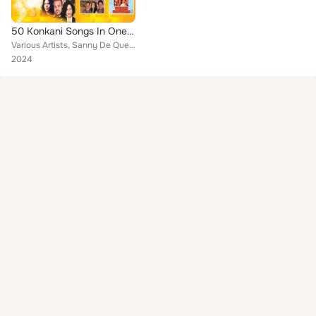
50 Konkani Songs In One Great, Vol. 02
Various Artists, Sanny De Quepem, William, Cruz Pinehiro, Rosary Ferns, Edwin Pinto, Prince Jacob, Ancetto, Nevis Olivera, Busha...
2024