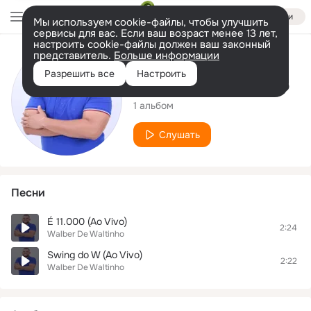
Войти
Мы используем cookie-файлы, чтобы улучшить
сервисы для вас. Если ваш возраст менее 13 лет,
настроить cookie-файлы должен ваш законный
представитель.
Больше информации
Исполнитель
Разрешить все
Настроить
Walber De Waltinho
1 альбом
Слушать
Песни
É 11.000 (Ao Vivo)
2:24
Walber De Waltinho
Swing do W (Ao Vivo)
2:22
Walber De Waltinho