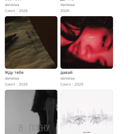
danielaa
danielaa
Сингл
2026
2025
Жду тебя
давай
danielaa
danielaa
Сингл
2025
Сингл
2025