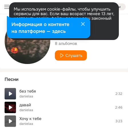
Войти
Мы используем cookie-файлы, чтобы улучшить
сервисы для вас. Если ваш возраст менее 13 лет,
настроить cookie-файлы должен ваш законный
представитель.
Больше информации
Исполнитель
Информация о контенте
Разрешить все
Настроить
на платформе — здесь
danielaa
8 альбомов
Слушать
Песни
без тебя
2:32
danielaa
давай
2:46
danielaa
Хочу к тебе
3:23
danielaa