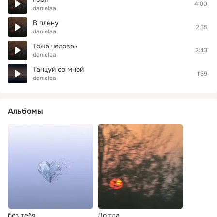
4:00
danielaa
В плену
2:35
danielaa
Тоже человек
2:43
danielaa
Танцуй со мной
1:39
danielaa
Альбомы
без тебя
До тла