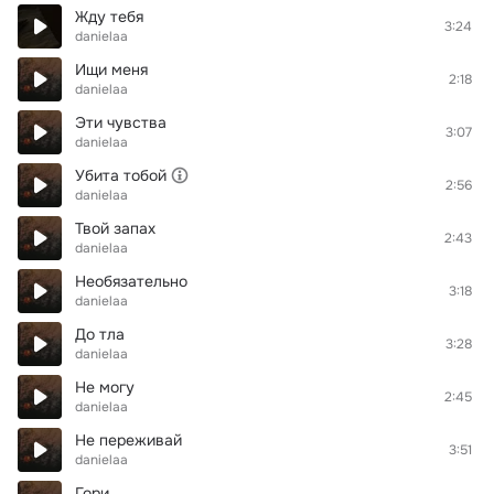
Жду тебя
3:24
danielaa
Ищи меня
2:18
danielaa
Эти чувства
3:07
danielaa
Убита тобой
2:56
danielaa
Твой запах
2:43
danielaa
Необязательно
3:18
danielaa
До тла
3:28
danielaa
Не могу
2:45
danielaa
Не переживай
3:51
danielaa
Гори