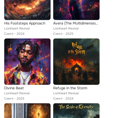
His Footsteps Approach
Avera (The Multidimensional Plague)
Lionheart Revival
Lionheart Revival
Сингл
2024
Сингл
2025
Divine Beat
Refuge in the Storm
Lionheart Revival
Lionheart Revival
Сингл
2025
Сингл
2024