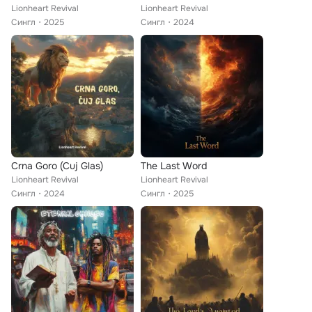
Lionheart Revival
Lionheart Revival
Сингл
2025
Сингл
2024
Crna Goro (Cuj Glas)
The Last Word
Lionheart Revival
Lionheart Revival
Сингл
2024
Сингл
2025