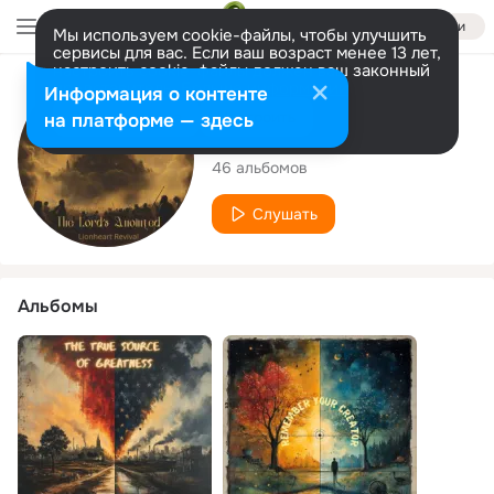
Войти
Мы используем cookie-файлы, чтобы улучшить
сервисы для вас. Если ваш возраст менее 13 лет,
настроить cookie-файлы должен ваш законный
представитель.
Больше информации
Исполнитель
Информация о контенте
Разрешить все
Настроить
на платформе — здесь
Lionheart Revival
46 альбомов
Слушать
Альбомы