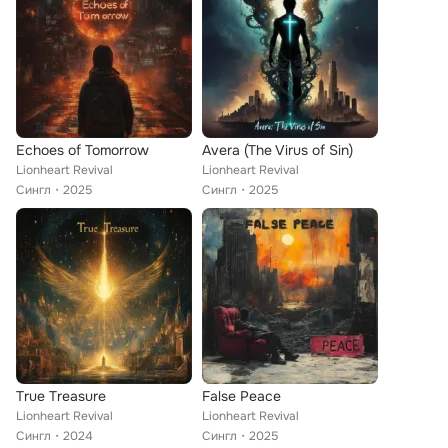
Echoes of Tomorrow
Avera (The Virus of Sin)
Lionheart Revival
Lionheart Revival
Сингл
2025
Сингл
2025
True Treasure
False Peace
Lionheart Revival
Lionheart Revival
Сингл
2024
Сингл
2025