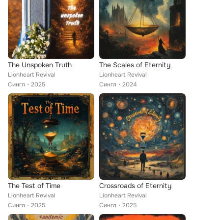
The Unspoken Truth
The Scales of Eternity
Lionheart Revival
Lionheart Revival
Сингл
2025
Сингл
2024
The Test of Time
Crossroads of Eternity
Lionheart Revival
Lionheart Revival
Сингл
2025
Сингл
2025