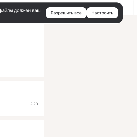
Помощь
Войти
й
e-файлы должен ваш
Разрешить все
Настроить
Правая
колонка
2:20