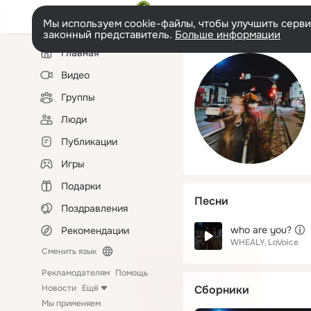
Мы используем cookie-файлы, чтобы улучшить сервис
законный представитель.
Больше информации
Левая
Главная
колонка
Видео
Группы
Люди
Публикации
Игры
Подарки
Песни
Поздравления
who are you?
Рекомендации
WHEALY
LoVoice
Сменить язык
Рекламодателям
Помощь
Новости
Ещё
Сборники
Мы применяем