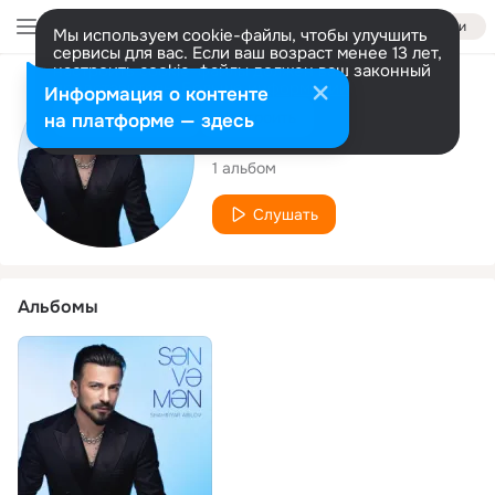
Войти
Мы используем cookie-файлы, чтобы улучшить
сервисы для вас. Если ваш возраст менее 13 лет,
настроить cookie-файлы должен ваш законный
представитель.
Больше информации
Исполнитель
Информация о контенте
Разрешить все
Настроить
на платформе — здесь
Shahriyar Abilov
1 альбом
Слушать
Альбомы