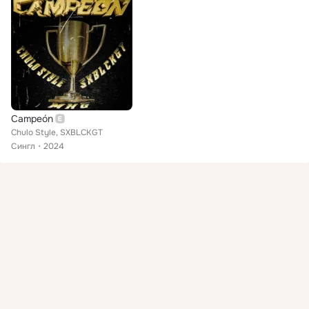
Campeón
Chulo Style, SXBLCKGT
Сингл
2024